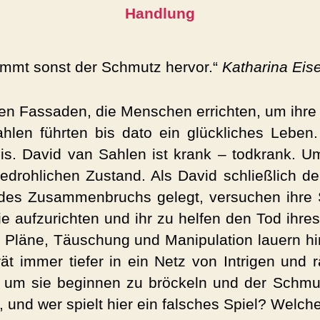
Handlung
ommt sonst der Schmutz hervor.“
Katharina Eise
den Fassaden, die Menschen errichten, um ihre
len führten bis dato ein glückliches Leben.
is. David van Sahlen ist krank – todkrank. Um
rohlichen Zustand. Als David schließlich den 
es Zusammenbruchs gelegt, versuchen ihre S
ie aufzurichten und ihr zu helfen den Tod ihre
kle Pläne, Täuschung und Manipulation lauern h
ät immer tiefer in ein Netz von Intrigen und 
n um sie beginnen zu bröckeln und der Sch
n, und wer spielt hier ein falsches Spiel? Wel